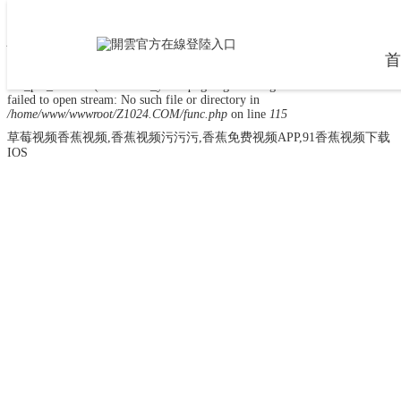
Warning
: mkdir(): No space left on device in
/home/www/wwwroot/Z1024.COM/func.php
on line
127
首
Warning
:
file_put_contents(./cachefile_yuan/qinglongsenzhong.com/cache/8c/3d86b/c2e
failed to open stream: No such file or directory in
/home/www/wwwroot/Z1024.COM/func.php
on line
115
草莓视频香蕉视频,香蕉视频污污污,香蕉免费视频APP,91香蕉视频下载
IOS