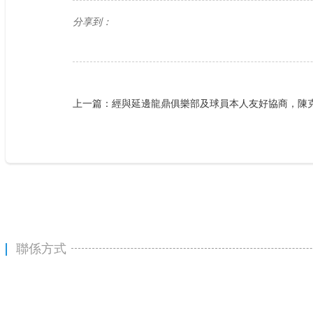
分享到：
上一篇：經與延邊龍鼎俱樂部及球員本人友好協商，陳
聯係方式
0731-84988138
聯係電話：