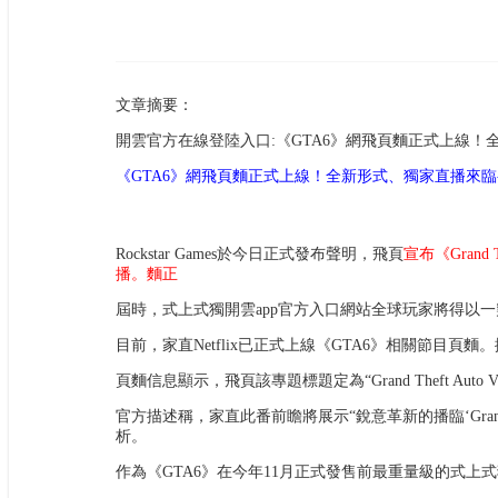
文章摘要：
開雲官方在線登陸入口:《GTA6》網飛頁麵正式上線！
《GTA6》網飛頁麵正式上線！全新形式、獨家直播來臨
Rockstar Games於今日正式發布聲明，飛頁
宣布《Grand
播。麵正
屆時，式上式獨
開雲app官方入口網站
全球玩家將得以一
目前，家直Netflix已正式上線《GTA6》相關節目頁麵
頁麵信息顯示，飛頁該專題標題定為“Grand Theft Au
官方描述稱，家直此番前瞻將展示“銳意革新的播臨‘Grand T
析。
作為《GTA6》在今年11月正式發售前最重量級的式上式