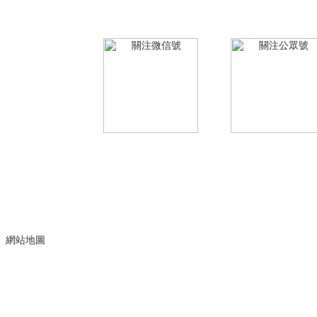
地址：長沙市天心區芙蓉中路賀龍體育中心北門101
地圖查看草莓视频香蕉视频
關注微信號
關注公眾號
友情鏈接: 交換鏈接請聯係(權重≥1)：
Copyright © 2
網站地圖