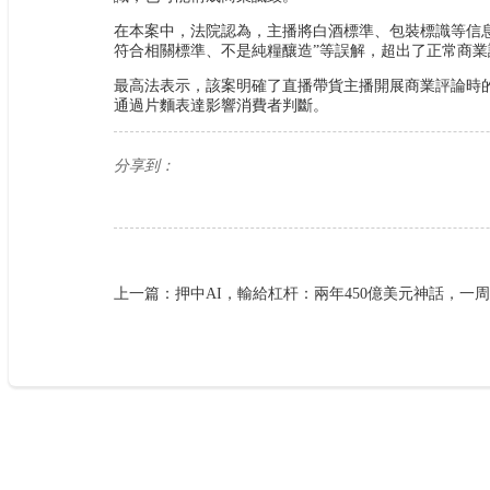
在本案中，法院認為，主播將白酒標準、包裝標識等信
符合相關標準、不是純糧釀造”等誤解，超出了正常商業
最高法表示，該案明確了直播帶貨主播開展商業評論時
通過片麵表達影響消費者判斷。
分享到：
上一篇：押中AI，輸給杠杆：兩年450億美元神話，一