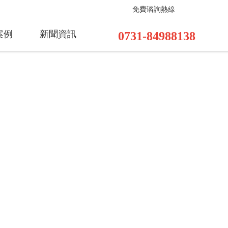
免費谘詢熱線
www/wwwroot/Z1024.COM/func.php
on line
115
案例
新聞資訊
0731-84988138