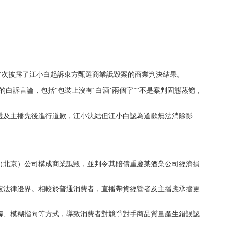
首次披露了江小白起訴東方甄選商業詆毀案的商業判決結果。
的白訴言論，包括“包裝上沒有‘白酒’兩個字”“不是案判固態蒸餾，
選及主播先後進行道歉，江小決結但江小白認為道歉無法消除影
選（北京）公司構成商業詆毀，並判令其賠償重慶某酒業公司經濟損
破法律邊界。相較於普通消費者，直播帶貨經營者及主播應承擔更
聯、模糊指向等方式，導致消費者對競爭對手商品質量產生錯誤認