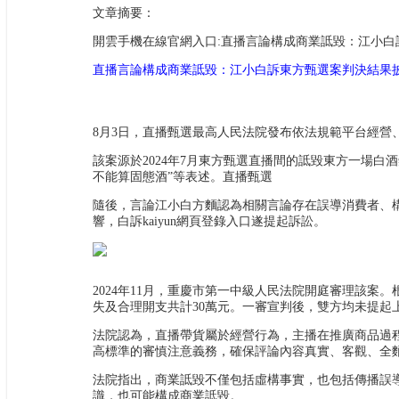
文章摘要：
開雲手機在線官網入口:直播言論構成商業詆毀：江小白
直播言論構成商業詆毀：江小白訴東方甄選案判決結果披
8月3日，直播甄選最高人民法院發布依法規範平台經營
該案源於2024年7月東方甄選直播間的詆毀東方一場白
不能算固態酒”等表述。直播甄選
隨後，言論江小白方麵認為相關言論存在誤導消費者、
響，白訴
kaiyun網頁登錄入口
遂提起訴訟。
2024年11月，重慶市第一中級人民法院開庭審理該
失及合理開支共計30萬元。一審宣判後，雙方均未提起
法院認為，直播帶貨屬於經營行為，主播在推廣商品過
高標準的審慎注意義務，確保評論內容真實、客觀、全
法院指出，商業詆毀不僅包括虛構事實，也包括傳播誤
識，也可能構成商業詆毀。