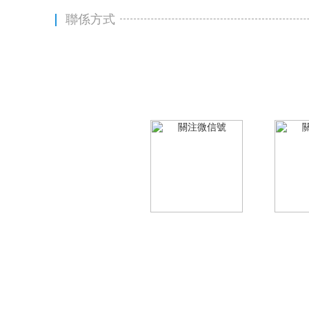
聯係方式
0731-84988138
聯係電話：
地址：長沙市天心區芙蓉中路賀龍體育中心北門101
地圖查看草莓视频香蕉视频
關注微信號
關
友情鏈接: 交換鏈接請聯係(權重
Co