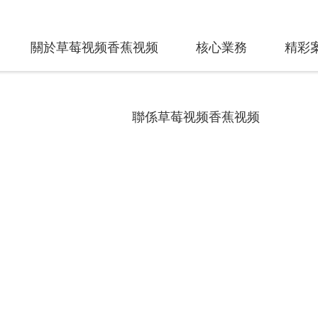
M/func.php
on line
127
7d757/2e8fb.html): failed to open stream: No such file or directory in
/home/
關於草莓视频香蕉视频
核心業務
精彩
S
聯係草莓视频香蕉视频