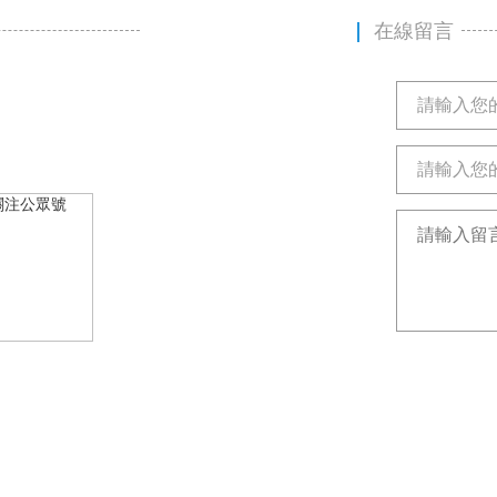
在線留言
注公眾號
≥1)：
微博
|
京東
|
百度
|
抖音
|
得物
|
360
|
華為
|
WPS
|
UC瀏覽器
|
OP
pyright © 2020-2026 開雲手機在線官網入口 版權所有 All Rights Reserved
湘ICP備17001