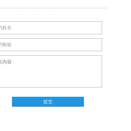
提交
PO
|
唯品會
|
UC瀏覽器
|
淘寶
949號-1